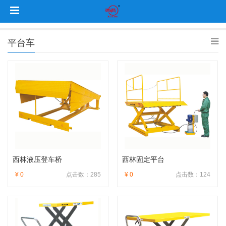
平台车
西林液压登车桥
西林固定平台
¥ 0
点击数：285
¥ 0
点击数：124