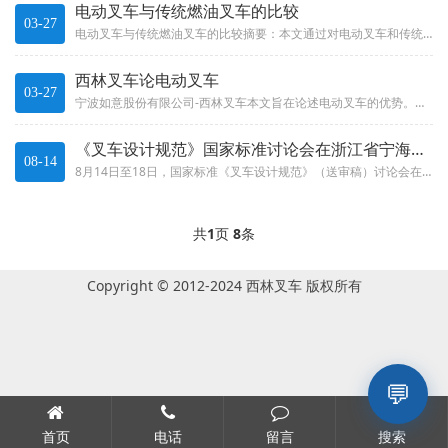
电动叉车与传统燃油叉车的比较
03-27
电动叉车与传统燃油叉车的比较摘要：本文通过对电动叉车和传统燃油叉车的性能、成本、环保、安全等方面进行比较，分析了两种叉车...
西林叉车论电动叉车
03-27
宁波如意股份有限公司-西林叉车本文旨在论述电动叉车的优势。电动叉车是一种重要的物料搬运设备，它的出现大大改变了物料搬运的...
《叉车设计规范》国家标准讨论会在浙江省宁海县成功召开
08-14
8月14日至18日，国家标准《叉车设计规范》（送审稿）讨论会在我县组织召开。会议由如意公司承办，公司电气总工傅敏作为标准...
共
1
页
8
条
Copyright © 2012-2024 西林叉车 版权所有
💬
首页
电话
留言
搜索