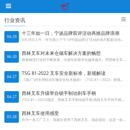
行业资讯
十三年如一日，宁波品牌双评活动再掀品牌浪潮
04-29
4月29日上午，作为第八个“5·10中国品牌日”活动的地方配套活动之一，由宁波市发展和改革委员会指导，宁波市品牌双评选活...
西林叉车对未来仓储车解决方案的畅想
06-20
随着物流行业的不断发展，仓储车的需求也越来越大。而西林叉车作为一家专业从事仓储车生产的企业，一直致力于为客户提供更加高效...
TSG 81-2022 叉车安全新标准，新规解读
04-27
《场(厂)内专用机动车辆安全技术规程》（TSG 81—2022）新规程将于2022年12月1日起正式施行！1. 在新规程...
西林叉车升级带自锁手制动刹车手柄
04-27
(TSG 81—2022)规定，西林叉车手制动器手柄,西林叉车手刹手柄,西林叉车手刹,西林叉车带自锁手刹,西林叉车新规手...
西林叉车使用感受
03-28
作为一名工厂工人，我最近使用了西林叉车，我必须说，这是一款非常出色的设备。首先，西林叉车的操作非常简单。它配备了易于理解...