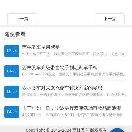
上一篇
下一篇
随便看看
西林叉车使用感受
03-28
作为一名工厂工人，我最近使用了西林叉车，我必须说，这是一款非常出色的设备。首先，西林叉车的操作非常简单。它配备了易于理解...
西林叉车升级带自锁手制动刹车手柄
04-27
(TSG 81—2022)规定，西林叉车手制动器手柄,西林叉车手刹手柄,西林叉车手刹,西林叉车带自锁手刹,西林叉车新规手...
西林叉车对未来仓储车解决方案的畅想
06-20
随着物流行业的不断发展，仓储车的需求也越来越大。而西林叉车作为一家专业从事仓储车生产的企业，一直致力于为客户提供更加高效...
十三年如一日，宁波品牌双评活动再掀品牌浪潮
04-29
4月29日上午，作为第八个“5·10中国品牌日”活动的地方配套活动之一，由宁波市发展和改革委员会指导，宁波市品牌双评选活...
Copyright © 2012-2024 西林叉车 版权所有