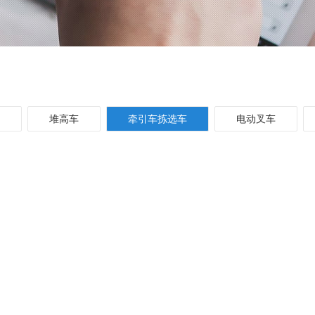
堆高车
牵引车拣选车
电动叉车